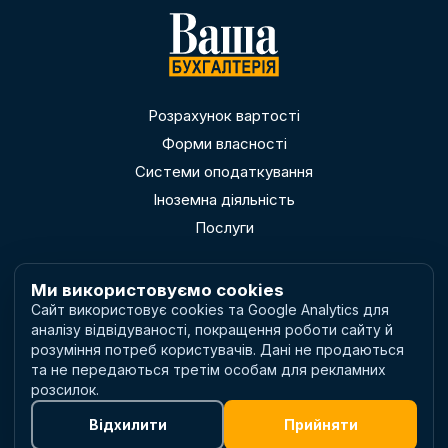
Розрахунок вартості
Форми власності
Системи оподаткування
Іноземна діяльність
Послуги
Ми використовуємо cookies
Сайт використовує cookies та Google Analytics для
аналізу відвідуваності, покращення роботи сайту й
Політика приватності
розуміння потреб користувачів. Дані не продаються
Умови використання
та не передаються третім особам для рекламних
Налаштування cookies
розсилок.
Відхилити
Прийняти