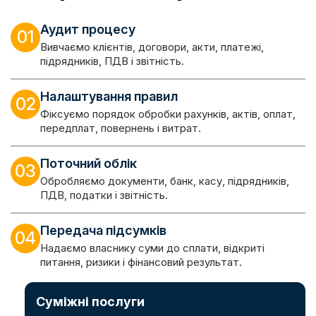
Аудит процесу
01
Вивчаємо клієнтів, договори, акти, платежі,
підрядників, ПДВ і звітність.
Налаштування правил
02
Фіксуємо порядок обробки рахунків, актів, оплат,
передплат, повернень і витрат.
Поточний облік
03
Обробляємо документи, банк, касу, підрядників,
ПДВ, податки і звітність.
Передача підсумків
04
Надаємо власнику суми до сплати, відкриті
питання, ризики і фінансовий результат.
Суміжні послуги