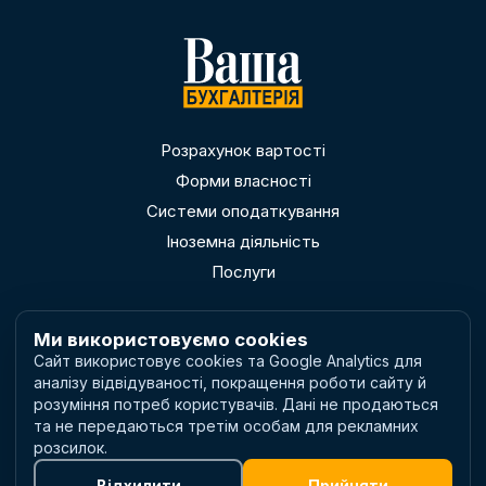
Розрахунок вартості
Форми власності
Системи оподаткування
Іноземна діяльність
Послуги
Ми використовуємо cookies
Сайт використовує cookies та Google Analytics для
аналізу відвідуваності, покращення роботи сайту й
Політика приватності
розуміння потреб користувачів. Дані не продаються
Умови використання
та не передаються третім особам для рекламних
Налаштування cookies
розсилок.
Відхилити
Прийняти