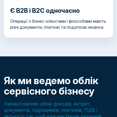
Є B2B і B2C одночасно
Операції з бізнес-клієнтами і фізособами мають
різні документи, платежі та податкові нюанси.
Як ми ведемо облік
сервісного бізнесу
Налаштовуємо облік доходів, витрат,
документів, підрядників, платежів, ПДВ і
звітності так, щоб власник бачив реальний