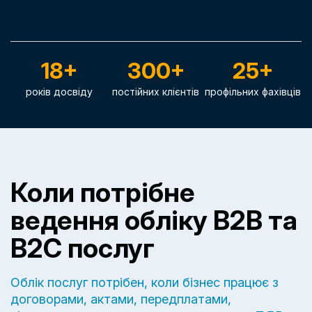
18+
300+
25+
років досвіду
постійних клієнтів
профільних фахівців
Коли потрібне
ведення обліку B2B та
B2C послуг
Облік послуг потрібен, коли бізнес працює з
договорами, актами, передплатами,