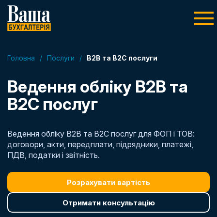
Головна
/
Послуги
/
B2B та B2C послуги
Ведення обліку B2B та
B2C послуг
Ведення обліку B2B та B2C послуг для ФОП і ТОВ:
договори, акти, передплати, підрядники, платежі,
ПДВ, податки і звітність.
Розрахувати вартість
Отримати консультацію